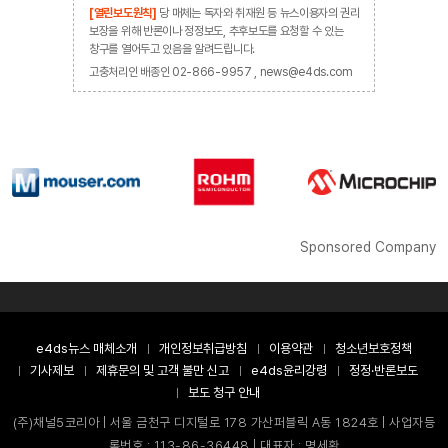
[열린보도원칙]
당 매체는 독자와 취재원 등 뉴스이용자의 권리
보장을 위해 반론이나 정정보도, 추후보도를 요청할 수 있는
창구를 열어두고 있음을 알려드립니다.
고충처리인 배종인 02-866-9957 , news@e4ds.com
Sponsored Company
e4ds뉴스 매체소개
개인정보취급방침
이용약관
청소년보호정책
기사제보
제휴문의 및 고객 불만 신고
e4ds윤리강령
정정·반론보도
보도 청구 안내
(주)채널5코리아 | 서울 금천구 디지털로 178 가산퍼블릭 A동 1824호 | 사업자등
록번호 : 113-86-36448 | 대표자 : 명세환