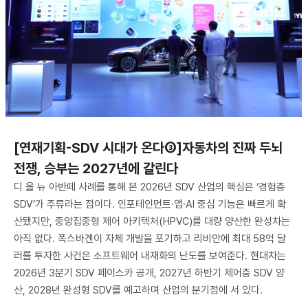
[연재기획-SDV 시대가 온다③]자동차의 진짜 두뇌
전쟁, 승부는 2027년에 갈린다
디 올 뉴 아반떼 사례를 통해 본 2026년 SDV 산업의 핵심은 ‘경험층
SDV’가 주류라는 점이다. 인포테인먼트·앱·AI 중심 기능은 빠르게 확
산됐지만, 중앙집중형 제어 아키텍처(HPVC)를 대량 양산한 완성차는
아직 없다. 폭스바겐이 자체 개발을 포기하고 리비안에 최대 58억 달
러를 투자한 사건은 소프트웨어 내재화의 난도를 보여준다. 현대차는
2026년 3분기 SDV 페이스카 공개, 2027년 하반기 제어층 SDV 양
산, 2028년 완성형 SDV를 예고하며 산업의 분기점에 서 있다.