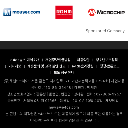
Sponsored Company
e4ds뉴스 매체소개
개인정보취급방침
이용약관
청소년보호정책
기사제보
제휴문의 및 고객 불만 신고
e4ds윤리강령
정정·반론보도
보도 청구 안내
(주)채널5코리아 | 서울 금천구 디지털로 178 가산퍼블릭 A동 1824호 | 사업자등
록번호 : 113-86-36448 | 대표자 : 명세환
청소년보호책임자 : 장은성 | 발행인, 편집인 : 명세환 | 전화 : 02-866-9957
등록번호 : 서울특별시 아 01366 | 등록일 : 2010년 10월 40일 | 제보메일 :
news@e4ds.com
본 콘텐츠의 저작권은 e4ds뉴스 또는 제공처에 있으며 이를 무단 이용하는 경우
저작권법 등에 따라 법적책임을 질 수 있습니다.