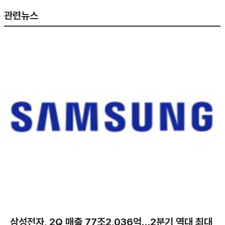
관련뉴스
삼성전자, 2Q 매출 77조2,036억…2분기 역대 최대