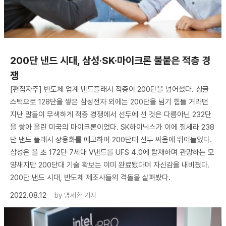
200단 낸드 시대, 삼성·SK·마이크론 불붙은 적층 경
쟁
[편집자주] 반도체 업계 낸드플래시 적층이 200단을 넘어섰다. 싱글
스택으로 128단을 쌓은 삼성전자 외에는 200단을 넘기 힘들 거라던
지난 말들이 무색하게 적층 경쟁에서 선두에 선 것은 다름아닌 232단
을 쌓아 올린 미국의 마이크론이었다. SK하이닉스가 이에 질세라 238
단 낸드 플래시 상용화를 예고하며 200단대 선두 싸움에 뛰어들었다.
삼성은 올 초 172단 7세대 V낸드를 UFS 4.0에 탑재하며 관망하는 모
양새지만 200단대 기술 확보는 이미 완료됐다며 자신감을 내비쳤다.
200단 낸드 시대, 반도체 제조사들의 격돌을 살펴봤다.
2022.08.12
by
명세환 기자