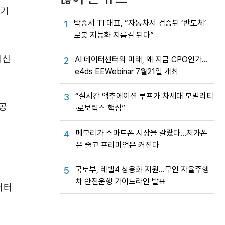
 기
박중서 TI 대표, “자동차서 검증된 ‘반도체’
1
로봇 지능화 지름길 된다”
최신
AI 데이터센터의 미래, 왜 지금 CPO인가…
2
e4ds EEWebinar 7월21일 개최
“실시간 액추에이션 루프가 차세대 모빌리티
3
 공
·로보틱스 핵심”
메모리가 스마트폰 시장을 갈랐다…저가폰
4
은 줄고 프리미엄은 커진다
국토부, 레벨4 상용화 지원…무인 자율주행
5
차 안전운행 가이드라인 발표
매터