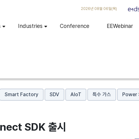
2026년 08월 06일(목)
s
Industries
Conference
EEWebinar
Smart Factory
SDV
AIoT
특수 가스
Power 
nect SDK 출시