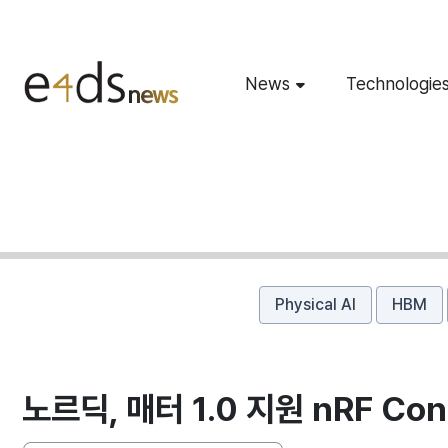
News
Technologie
Physical AI
HBM
노르딕, 매터 1.0 지원 nRF Con