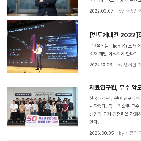
세계 1위 반도체 강국 실현 
2022.03.07
by
배종인 
[반도체대전 2022]
“‘고유전율(High-K) 소
소재 개발 이뤄져야 한다”
2022.10.06
by
명세환 
재료연구원, 무수 암
한국재료연구원이 암모니아 
시작했다. 국내 기술로 무
산업의 국제 경쟁력을 강화하
한다.
2026.08.05
by
배종인 