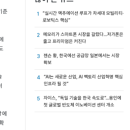
외
기준
“실시간 액추에이션 루프가 차세대 모빌리티·
1
로보틱스 핵심”
메모리가 스마트폰 시장을 갈랐다…저가폰은
2
에
줄고 프리미엄은 커진다
도
젠슨 황, 한국에선 공급망 일본에서는 시장
3
확보
술
“AI는 새로운 산업, AI 팩토리 산업혁명 핵심
4
인프라 될 것”
서
자이스, “독일 기술을 한국 속도로”…용인에
5
첫 글로벌 반도체 이노베이션 센터 개소
장에
확