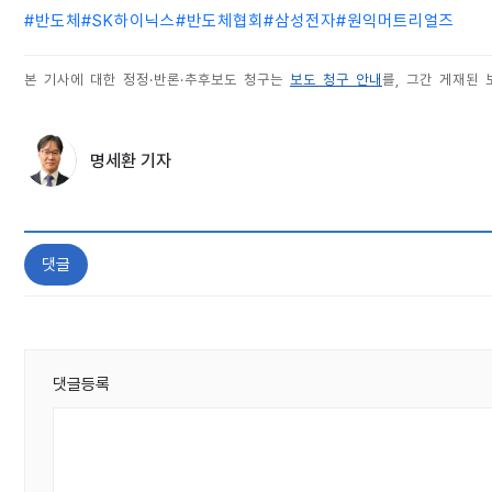
#
반도체
#
SK하이닉스
#
반도체협회
#
삼성전자
#
원익머트리얼즈
본 기사에 대한 정정·반론·추후보도 청구는
보도 청구 안내
를, 그간 게재된
명세환 기자
댓글
댓글등록