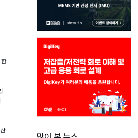
)
여한
업
이
국산
많이 본 뉴스