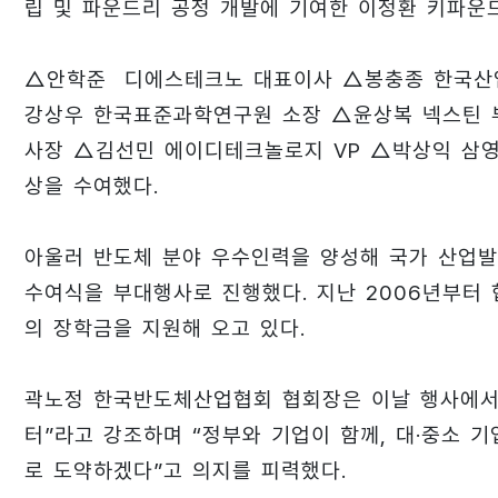
립 및 파운드리 공정 개발에 기여한 이정환 키파운
△안학준 디에스테크노 대표이사 △봉충종 한국산
강상우 한국표준과학연구원 소장 △윤상복 넥스틴 
사장 △김선민 에이디테크놀로지 VP △박상익 삼영
상을 수여했다.
아울러 반도체 분야 우수인력을 양성해 국가 산업
수여식을 부대행사로 진행했다. 지난 2006년부터
의 장학금을 지원해 오고 있다.
곽노정 한국반도체산업협회 협회장은 이날 행사에서
터”라고 강조하며 “정부와 기업이 함께, 대·중소 기
로 도약하겠다”고 의지를 피력했다.