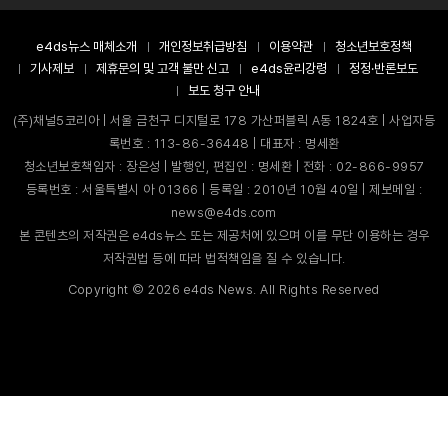
e4ds뉴스 매체소개
개인정보취급방침
이용약관
청소년보호정책
기사제보
제휴문의 및 고객 불만 신고
e4ds윤리강령
정정·반론보도
보도 청구 안내
(주)채널5코리아 | 서울 금천구 디지털로 178 가산퍼블릭 A동 1824호 | 사업자등
록번호 : 113-86-36448 | 대표자 : 명세환
청소년보호책임자 : 장은성 | 발행인, 편집인 : 명세환 | 전화 : 02-866-9957
등록번호 : 서울특별시 아 01366 | 등록일 : 2010년 10월 40일 | 제보메일 :
news@e4ds.com
본 콘텐츠의 저작권은 e4ds뉴스 또는 제공처에 있으며 이를 무단 이용하는 경우
저작권법 등에 따라 법적책임을 질 수 있습니다.
Copyright ©
2026
e4ds News. All Rights Reserved