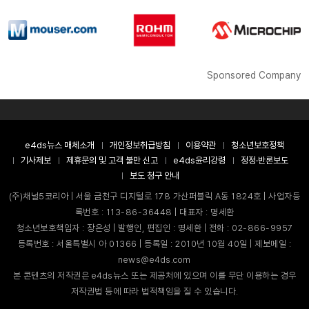
Sponsored Company
e4ds뉴스 매체소개
개인정보취급방침
이용약관
청소년보호정책
기사제보
제휴문의 및 고객 불만 신고
e4ds윤리강령
정정·반론보도
보도 청구 안내
(주)채널5코리아 | 서울 금천구 디지털로 178 가산퍼블릭 A동 1824호 | 사업자등
록번호 : 113-86-36448 | 대표자 : 명세환
청소년보호책임자 : 장은성 | 발행인, 편집인 : 명세환 | 전화 : 02-866-9957
등록번호 : 서울특별시 아 01366 | 등록일 : 2010년 10월 40일 | 제보메일 :
news@e4ds.com
본 콘텐츠의 저작권은 e4ds뉴스 또는 제공처에 있으며 이를 무단 이용하는 경우
저작권법 등에 따라 법적책임을 질 수 있습니다.