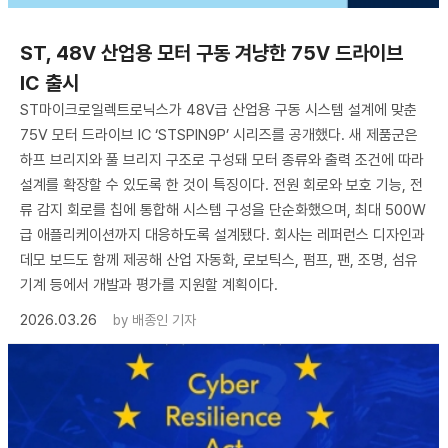
ST, 48V 산업용 모터 구동 겨냥한 75V 드라이브
IC 출시
ST마이크로일렉트로닉스가 48V급 산업용 구동 시스템 설계에 맞춘
75V 모터 드라이브 IC ‘STSPIN9P’ 시리즈를 공개했다. 새 제품군은
하프 브리지와 풀 브리지 구조로 구성돼 모터 종류와 출력 조건에 따라
설계를 확장할 수 있도록 한 것이 특징이다. 전원 회로와 보호 기능, 전
류 감지 회로를 칩에 통합해 시스템 구성을 단순화했으며, 최대 500W
급 애플리케이션까지 대응하도록 설계됐다. 회사는 레퍼런스 디자인과
데모 보드도 함께 제공해 산업 자동화, 로보틱스, 펌프, 팬, 조명, 섬유
기계 등에서 개발과 평가를 지원할 계획이다.
2026.03.26
by
배종인 기자