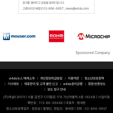
창구를 열어두고 있음을 알려드립니다.
고충처리인 배종인 02-866-9957 , news@e4ds.com
Sponsored Company
e4ds뉴스 매체소개
개인정보취급방침
이용약관
청소년보호정책
기사제보
제휴문의 및 고객 불만 신고
e4ds윤리강령
정정·반론보도
보도 청구 안내
(주)채널5코리아 | 서울 금천구 디지털로 178 가산퍼블릭 A동 1824호 | 사업자등
록번호 : 113-86-36448 | 대표자 : 명세환
청소년보호책임자 : 장은성 | 발행인, 편집인 : 명세환 | 전화 : 02-866-9957