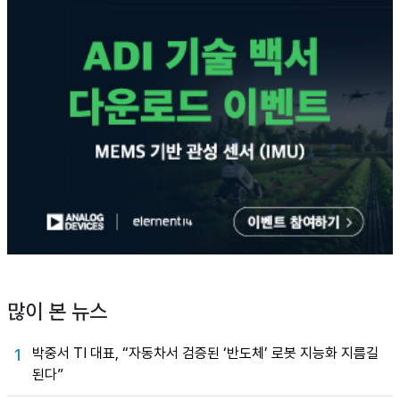
많이 본 뉴스
박중서 TI 대표, “자동차서 검증된 ‘반도체’ 로봇 지능화 지름길
1
된다”