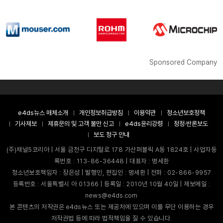
Sponsored Company
e4ds뉴스 매체소개
개인정보취급방침
이용약관
청소년보호정책
기사제보
제휴문의 및 고객 불만 신고
e4ds윤리강령
정정·반론보도
보도 청구 안내
(주)채널5코리아 | 서울 금천구 디지털로 178 가산퍼블릭 A동 1824호 | 사업자등
록번호 : 113-86-36448 | 대표자 : 명세환
청소년보호책임자 : 장은성 | 발행인, 편집인 : 명세환 | 전화 : 02-866-9957
등록번호 : 서울특별시 아 01366 | 등록일 : 2010년 10월 40일 | 제보메일 :
news@e4ds.com
본 콘텐츠의 저작권은 e4ds뉴스 또는 제공처에 있으며 이를 무단 이용하는 경우
저작권법 등에 따라 법적책임을 질 수 있습니다.