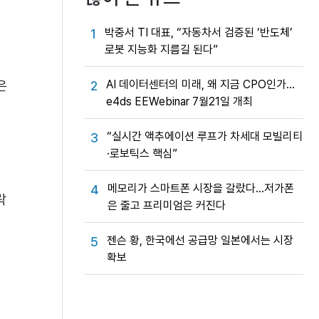
박중서 TI 대표, “자동차서 검증된 ‘반도체’
1
로봇 지능화 지름길 된다”
은
AI 데이터센터의 미래, 왜 지금 CPO인가…
2
e4ds EEWebinar 7월21일 개최
“실시간 액추에이션 루프가 차세대 모빌리티
3
·로보틱스 핵심”
메모리가 스마트폰 시장을 갈랐다…저가폰
4
락
은 줄고 프리미엄은 커진다
젠슨 황, 한국에선 공급망 일본에서는 시장
5
확보
해