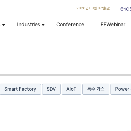
2026년 08월 07일(금)
s
Industries
Conference
EEWebinar
Smart Factory
SDV
AIoT
특수 가스
Power 