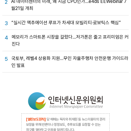
AI 데이터센터의 미래, 왜 지금 CPO인가…e4ds EEWebinar 7
2
월21일 개최
“실시간 액추에이션 루프가 차세대 모빌리티·로보틱스 핵심”
3
메모리가 스마트폰 시장을 갈랐다…저가폰은 줄고 프리미엄은 커
4
진다
국토부, 레벨4 상용화 지원…무인 자율주행차 안전운행 가이드라
5
인 발표
[열린보도원칙]
당 매체는 독자와 취재원 등 뉴스이용자의 권리
보장을 위해 반론이나 정정보도, 추후보도를 요청할 수 있는
창구를 열어두고 있음을 알려드립니다.