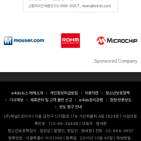
고충처리인 배종인 02-866-9957 , news@e4ds.com
Sponsored Company
e4ds뉴스 매체소개
개인정보취급방침
이용약관
청소년보호정책
기사제보
제휴문의 및 고객 불만 신고
e4ds윤리강령
정정·반론보도
보도 청구 안내
(주)채널5코리아 | 서울 금천구 디지털로 178 가산퍼블릭 A동 1824호 | 사업자등
록번호 : 113-86-36448 | 대표자 : 명세환
청소년보호책임자 : 장은성 | 발행인, 편집인 : 명세환 | 전화 : 02-866-9957
등록번호 : 서울특별시 아 01366 | 등록일 : 2010년 10월 40일 | 제보메일 :