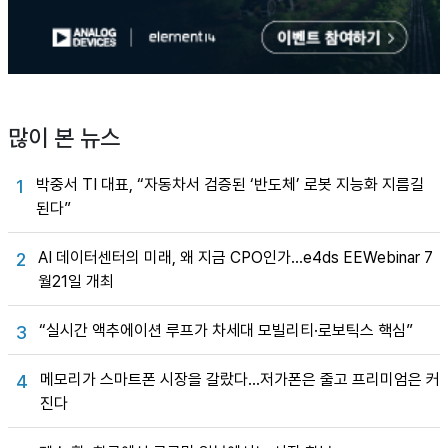
많이 본 뉴스
박중서 TI 대표, “자동차서 검증된 ‘반도체’ 로봇 지능화 지름길
1
된다”
AI 데이터센터의 미래, 왜 지금 CPO인가…e4ds EEWebinar 7
2
월21일 개최
“실시간 액추에이션 루프가 차세대 모빌리티·로보틱스 핵심”
3
메모리가 스마트폰 시장을 갈랐다…저가폰은 줄고 프리미엄은 커
4
진다