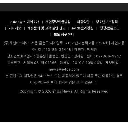
e4ds뉴스 매체소개
개인정보취급방침
이용약관
청소년보호정책
기사제보
제휴문의 및 고객 불만 신고
e4ds윤리강령
정정·반론보도
보도 청구 안내
(주)채널5코리아 | 서울 금천구 디지털로 178 가산퍼블릭 A동 1824호 | 사업자등
록번호 : 113-86-36448 | 대표자 : 명세환
청소년보호책임자 : 장은성 | 발행인, 편집인 : 명세환 | 전화 : 02-866-9957
등록번호 : 서울특별시 아 01366 | 등록일 : 2010년 10월 40일 | 제보메일 :
news@e4ds.com
본 콘텐츠의 저작권은 e4ds뉴스 또는 제공처에 있으며 이를 무단 이용하는 경우
저작권법 등에 따라 법적책임을 질 수 있습니다.
Copyright ©
2026
e4ds News. All Rights Reserved