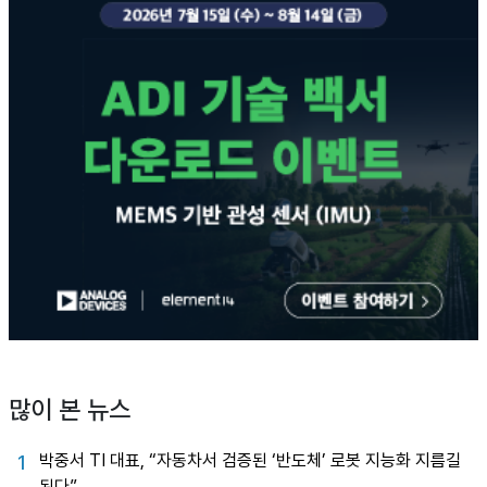
많이 본 뉴스
박중서 TI 대표, “자동차서 검증된 ‘반도체’ 로봇 지능화 지름길
1
된다”