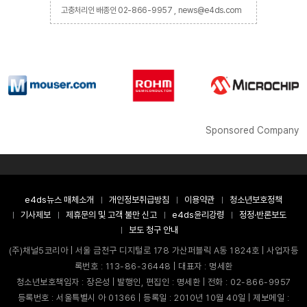
고충처리인 배종인 02-866-9957 , news@e4ds.com
Sponsored Company
e4ds뉴스 매체소개
개인정보취급방침
이용약관
청소년보호정책
기사제보
제휴문의 및 고객 불만 신고
e4ds윤리강령
정정·반론보도
보도 청구 안내
(주)채널5코리아 | 서울 금천구 디지털로 178 가산퍼블릭 A동 1824호 | 사업자등
록번호 : 113-86-36448 | 대표자 : 명세환
청소년보호책임자 : 장은성 | 발행인, 편집인 : 명세환 | 전화 : 02-866-9957
등록번호 : 서울특별시 아 01366 | 등록일 : 2010년 10월 40일 | 제보메일 :