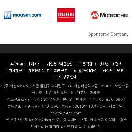
Sponsored Company
e4ds뉴스 매체소개
개인정보취급방침
이용약관
청소년보호정책
기사제보
제휴문의 및 고객 불만 신고
e4ds윤리강령
정정·반론보도
보도 청구 안내
(주)채널5코리아 | 서울 금천구 디지털로 178 가산퍼블릭 A동 1824호 | 사업자등
록번호 : 113-86-36448 | 대표자 : 명세환
청소년보호책임자 : 장은성 | 발행인, 편집인 : 명세환 | 전화 : 02-866-9957
등록번호 : 서울특별시 아 01366 | 등록일 : 2010년 10월 40일 | 제보메일 :
news@e4ds.com
본 콘텐츠의 저작권은 e4ds뉴스 또는 제공처에 있으며 이를 무단 이용하는 경우
저작권법 등에 따라 법적책임을 질 수 있습니다.