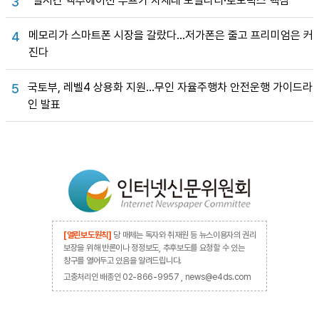
“실시간 액추에이션 루프가 차세대 모빌리티·로보틱스 핵심”
3
메모리가 스마트폰 시장을 갈랐다…저가폰은 줄고 프리미엄은 커
4
진다
국토부, 레벨4 상용화 지원…무인 자율주행차 안전운행 가이드라
5
인 발표
[열린보도원칙]
당 매체는 독자와 취재원 등 뉴스이용자의 권리
보장을 위해 반론이나 정정보도, 추후보도를 요청할 수 있는
창구를 열어두고 있음을 알려드립니다.
고충처리인 배종인 02-866-9957 , news@e4ds.com