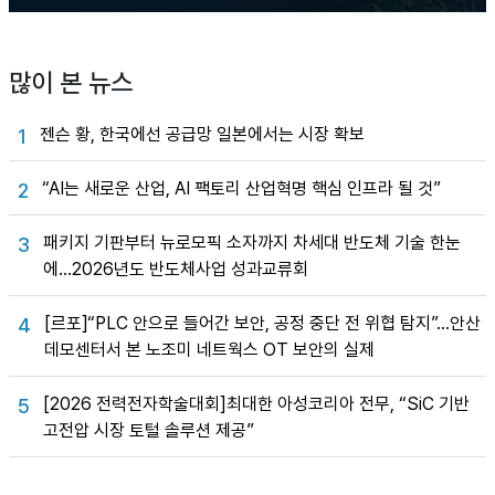
많이 본 뉴스
젠슨 황, 한국에선 공급망 일본에서는 시장 확보
1
“AI는 새로운 산업, AI 팩토리 산업혁명 핵심 인프라 될 것”
2
패키지 기판부터 뉴로모픽 소자까지 차세대 반도체 기술 한눈
3
에…2026년도 반도체사업 성과교류회
[르포]“PLC 안으로 들어간 보안, 공정 중단 전 위협 탐지”…안산
4
데모센터서 본 노조미 네트웍스 OT 보안의 실제
[2026 전력전자학술대회]최대한 아성코리아 전무, “SiC 기반
5
고전압 시장 토털 솔루션 제공”