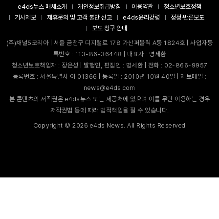
e4ds뉴스 매체소개
개인정보취급방침
이용약관
청소년보호정책
기사제보
제휴문의 및 고객 불만 신고
e4ds윤리강령
정정·반론보도
보도 청구 안내
(주)채널5코리아 | 서울 금천구 디지털로 178 가산퍼블릭 A동 1824호 | 사업자등
록번호 : 113-86-36448 | 대표자 : 명세환
청소년보호책임자 : 장은성 | 발행인, 편집인 : 명세환 | 전화 : 02-866-9957
등록번호 : 서울특별시 아 01366 | 등록일 : 2010년 10월 40일 | 제보메일 :
news@e4ds.com
본 콘텐츠의 저작권은 e4ds뉴스 또는 제공처에 있으며 이를 무단 이용하는 경우
저작권법 등에 따라 법적책임을 질 수 있습니다.
Copyright ©
2026
e4ds News. All Rights Reserved