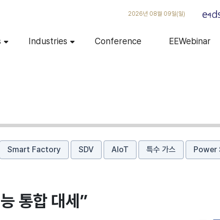
2026년 08월 09일(일)
s
Industries
Conference
EEWebinar
Smart Factory
SDV
AIoT
특수 가스
Power 
능 통합 대세”