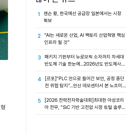
젠슨 황, 한국에선 공급망 일본에서는 시장
1
확보
“AI는 새로운 산업, AI 팩토리 산업혁명 핵심
2
인프라 될 것”
패키지 기판부터 뉴로모픽 소자까지 차세대
3
반도체 기술 한눈에…2026년도 반도체사업
성과교류회
[르포]“PLC 안으로 들어간 보안, 공정 중단
4
전 위협 탐지”…안산 데모센터서 본 노조미
네트웍스 OT 보안의 실제
[2026 전력전자학술대회]최대한 아성코리
5
소형
아 전무, “SiC 기반 고전압 시장 토털 솔루션
제공”