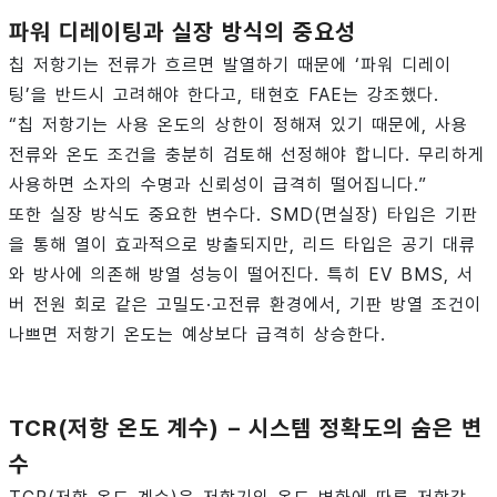
파워
디레이팅과
실장
방식의
중요성
칩 저항기는 전류가 흐르면 발열하기 때문에 ‘파워 디레이
팅’을 반드시 고려해야 한다고, 태현호 FAE는 강조했다.
“칩 저항기는 사용 온도의 상한이 정해져 있기 때문에, 사용
전류와 온도 조건을 충분히 검토해 선정해야 합니다. 무리하게
사용하면 소자의 수명과 신뢰성이 급격히 떨어집니다.”
또한 실장 방식도 중요한 변수다. SMD(면실장) 타입은 기판
을 통해 열이 효과적으로 방출되지만, 리드 타입은 공기 대류
와 방사에 의존해 방열 성능이 떨어진다. 특히 EV BMS, 서
버 전원 회로 같은 고밀도·고전류 환경에서, 기판 방열 조건이
나쁘면 저항기 온도는 예상보다 급격히 상승한다.
TCR(
저항
온도
계수
)
–
시스템
정확도의
숨은
변
수