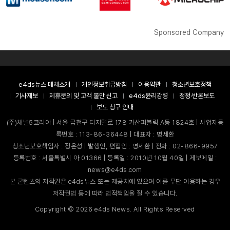
Sponsored Company
e4ds뉴스 매체소개
개인정보취급방침
이용약관
청소년보호정책
기사제보
제휴문의 및 고객 불만 신고
e4ds윤리강령
정정·반론보도
보도 청구 안내
(주)채널5코리아 | 서울 금천구 디지털로 178 가산퍼블릭 A동 1824호 | 사업자등
록번호 : 113-86-36448 | 대표자 : 명세환
청소년보호책임자 : 장은성 | 발행인, 편집인 : 명세환 | 전화 : 02-866-9957
등록번호 : 서울특별시 아 01366 | 등록일 : 2010년 10월 40일 | 제보메일 :
news@e4ds.com
본 콘텐츠의 저작권은 e4ds뉴스 또는 제공처에 있으며 이를 무단 이용하는 경우
저작권법 등에 따라 법적책임을 질 수 있습니다.
Copyright ©
2026
e4ds News. All Rights Reserved