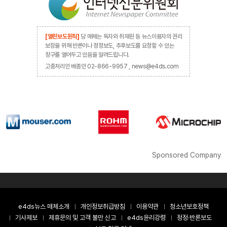
[열린보도원칙]
당 매체는 독자와 취재원 등 뉴스이용자의 권리
보장을 위해 반론이나 정정보도, 추후보도를 요청할 수 있는
창구를 열어두고 있음을 알려드립니다.
고충처리인 배종인 02-866-9957 , news@e4ds.com
Sponsored Company
e4ds뉴스 매체소개
개인정보취급방침
이용약관
청소년보호정책
기사제보
제휴문의 및 고객 불만 신고
e4ds윤리강령
정정·반론보도