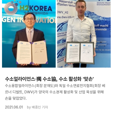
수소얼라이언스·獨 수소協, 수소 활성화 ‘맞손’
수소융합얼라이언스(회장 문재도)와 독일 수소연료전지협회(회장 베
르너 디발트, DWV)가 양국의 수소경제 활성화 및 산업 육성을 위해
손을 맞잡았다.
2021.06.01
by
배종인 기자