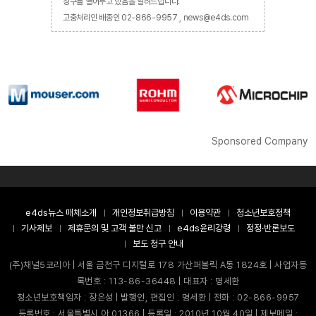
창구를 열어두고 있음을 알려드립니다.
고충처리인 배종인 02-866-9957 , news@e4ds.com
Sponsored Company
e4ds뉴스 매체소개
개인정보취급방침
이용약관
청소년보호정책
기사제보
제휴문의 및 고객 불만 신고
e4ds윤리강령
정정·반론보도
보도 청구 안내
(주)채널5코리아 | 서울 금천구 디지털로 178 가산퍼블릭 A동 1824호 | 사업자등
록번호 : 113-86-36448 | 대표자 : 명세환
청소년보호책임자 : 장은성 | 발행인, 편집인 : 명세환 | 전화 : 02-866-9957
등록번호 : 서울특별시 아 01366 | 등록일 : 2010년 10월 40일 | 제보메일 :