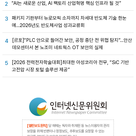
“AI는 새로운 산업, AI 팩토리 산업혁명 핵심 인프라 될 것”
2
패키지 기판부터 뉴로모픽 소자까지 차세대 반도체 기술 한눈
3
에…2026년도 반도체사업 성과교류회
[르포]“PLC 안으로 들어간 보안, 공정 중단 전 위협 탐지”…안산
4
데모센터서 본 노조미 네트웍스 OT 보안의 실제
[2026 전력전자학술대회]최대한 아성코리아 전무, “SiC 기반
5
고전압 시장 토털 솔루션 제공”
[열린보도원칙]
당 매체는 독자와 취재원 등 뉴스이용자의 권리
보장을 위해 반론이나 정정보도, 추후보도를 요청할 수 있는