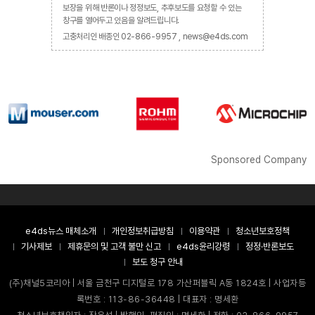
보장을 위해 반론이나 정정보도, 추후보도를 요청할 수 있는
창구를 열어두고 있음을 알려드립니다.
고충처리인 배종인 02-866-9957 , news@e4ds.com
Sponsored Company
e4ds뉴스 매체소개
개인정보취급방침
이용약관
청소년보호정책
기사제보
제휴문의 및 고객 불만 신고
e4ds윤리강령
정정·반론보도
보도 청구 안내
(주)채널5코리아 | 서울 금천구 디지털로 178 가산퍼블릭 A동 1824호 | 사업자등
록번호 : 113-86-36448 | 대표자 : 명세환