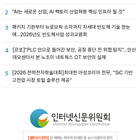
“AI는 새로운 산업, AI 팩토리 산업혁명 핵심 인프라 될 것”
2
패키지 기판부터 뉴로모픽 소자까지 차세대 반도체 기술 한눈
3
에…2026년도 반도체사업 성과교류회
[르포]“PLC 안으로 들어간 보안, 공정 중단 전 위협 탐지”…안산
4
데모센터서 본 노조미 네트웍스 OT 보안의 실제
[2026 전력전자학술대회]최대한 아성코리아 전무, “SiC 기반
5
고전압 시장 토털 솔루션 제공”
[열린보도원칙]
당 매체는 독자와 취재원 등 뉴스이용자의 권리