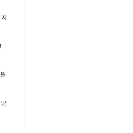
 지
고
량을
겨냥