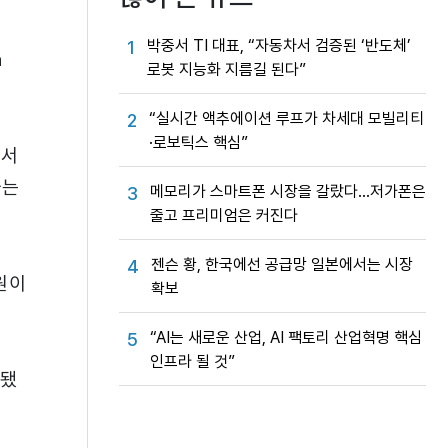
박중서 TI 대표, “자동차서 검증된 ‘반도체’
1
n
로봇 지능화 지름길 된다”
“실시간 액추에이션 루프가 차세대 모빌리티
2
·로보틱스 핵심”
 서
라는
메모리가 스마트폰 시장을 갈랐다…저가폰은
3
줄고 프리미엄은 커진다
젠슨 황, 한국에선 공급망 일본에서는 시장
4
원이
확보
“AI는 새로운 산업, AI 팩토리 산업혁명 핵심
5
인프라 될 것”
 됐