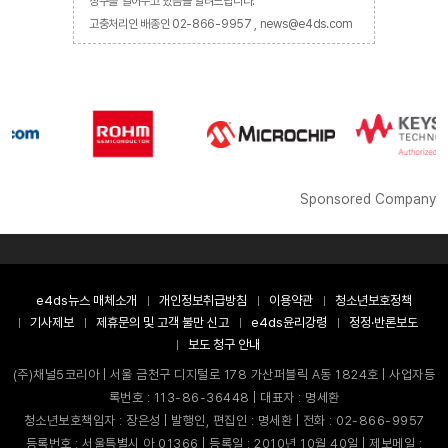
창구를 열어두고 있음을 알려드립니다.
고충처리인 배종인 02-866-9957 , news@e4ds.com
Sponsored Company
e4ds뉴스 매체소개
개인정보취급방침
이용약관
청소년보호정책
기사제보
제휴문의 및 고객 불만 신고
e4ds윤리강령
정정·반론보도
보도 청구 안내
(주)채널5코리아 | 서울 금천구 디지털로 178 가산퍼블릭 A동 1824호 | 사업자등
록번호 : 113-86-36448 | 대표자 : 명세환
청소년보호책임자 : 장은성 | 발행인, 편집인 : 명세환 | 전화 : 02-866-9957
등록번호 : 서울특별시 아 01366 | 등록일 : 2010년 10월 40일 | 제보메일 :