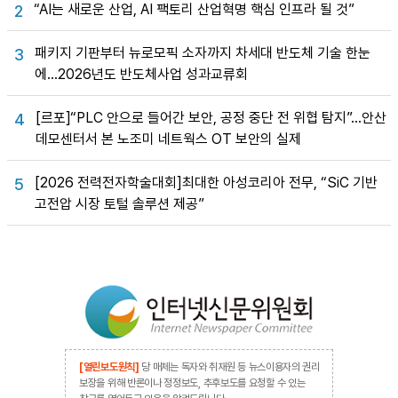
“AI는 새로운 산업, AI 팩토리 산업혁명 핵심 인프라 될 것”
2
패키지 기판부터 뉴로모픽 소자까지 차세대 반도체 기술 한눈
3
에…2026년도 반도체사업 성과교류회
[르포]“PLC 안으로 들어간 보안, 공정 중단 전 위협 탐지”…안산
4
데모센터서 본 노조미 네트웍스 OT 보안의 실제
[2026 전력전자학술대회]최대한 아성코리아 전무, “SiC 기반
5
고전압 시장 토털 솔루션 제공”
[열린보도원칙]
당 매체는 독자와 취재원 등 뉴스이용자의 권리
보장을 위해 반론이나 정정보도, 추후보도를 요청할 수 있는