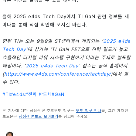
다른 혁신을 달성할 수 있을 것이다.
올해 2025 e4ds Tech Day에서 TI GaN 관련 정보를 세
미나를 통해 직접 확인해 보시길 바란다.
한편 TI는 오는 9월9일 ST센터에서 개최되는 ‘
2025 e4ds
Tech Day’
에 참가해 ‘TI GaN FET으로 전력 밀도가 높고
효율적인 디지털 파워 시스템 구현하기’이라는 주제로 발표할
예정이다. ‘
2025 e4ds Tech Day
’ 접수는 공식 홈페이지
(
https://www.e4ds.com/conference/techday/
)에서 할
수 있다.
#
TI
#
e4ds
#
전력 반도체
#
GaN
본 기사에 대한 정정·반론·추후보도 청구는
보도 청구 안내
를, 그간 게재된
보도문은
정정·반론보도 모아보기
를 참고해 주세요.