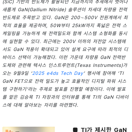
(SiC) 기반의 반도체가 활용되던 지금까지의 추세에서 벗어나
새롭게 GaN(Gallium Nitride) 솔루션이 차세대 차량용 전력
반도체로 주목받고 있다. GaN은 200∼500V 전원계에서 최
적의 효율을 제공하며, 50W부터 25kW까지 폭넓은 전력 스
케일링을 가능하게 해 전력밀도와 함께 시스템 소형화를 동시
에 실현할 수 있다. 최근에는 200V 이하의 저전압 시스템에
서도 GaN 적용이 확대되고 있어 설계 요구에 따라 최적의 디
바이스 선택이 가능해졌다. 이런 가운데 차량용 GaN 전력반
도체와 관련해 텍사스 인스트루먼트(Texas Instruments)가
오는 9월9일 ‘
2025 e4ds Tech Day
’ 행사에 참여해 ‘TI
GaN FET으로 전력 밀도가 높고 효율적인 디지털 파워 시스
템 구현하기’라는 주제로 발표를 진행할 예정이다. 이에 발표
를 맡은 김승목 TI 차장과의 인터뷰를 통해 TI의 GaN 디바이
스에 대해 알아보는 자리를 마련했다.
■ TI가 제시한 GaN