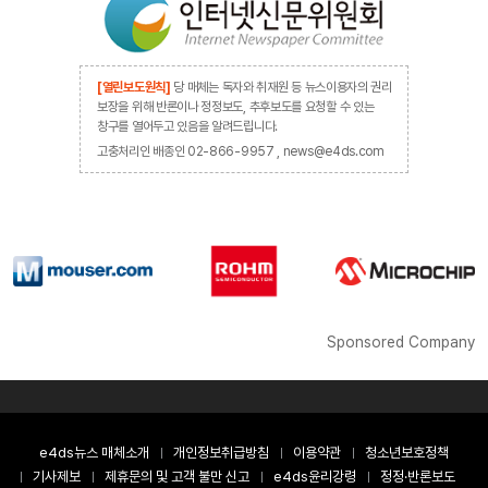
[열린보도원칙]
당 매체는 독자와 취재원 등 뉴스이용자의 권리
보장을 위해 반론이나 정정보도, 추후보도를 요청할 수 있는
창구를 열어두고 있음을 알려드립니다.
고충처리인 배종인 02-866-9957 , news@e4ds.com
Sponsored Company
e4ds뉴스 매체소개
개인정보취급방침
이용약관
청소년보호정책
기사제보
제휴문의 및 고객 불만 신고
e4ds윤리강령
정정·반론보도