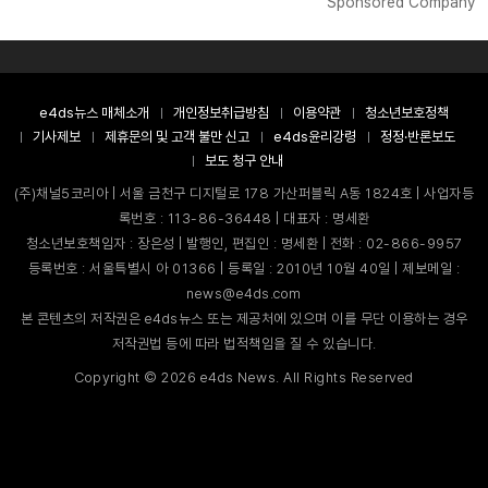
Sponsored Company
e4ds뉴스 매체소개
개인정보취급방침
이용약관
청소년보호정책
기사제보
제휴문의 및 고객 불만 신고
e4ds윤리강령
정정·반론보도
보도 청구 안내
(주)채널5코리아 | 서울 금천구 디지털로 178 가산퍼블릭 A동 1824호 | 사업자등
록번호 : 113-86-36448 | 대표자 : 명세환
청소년보호책임자 : 장은성 | 발행인, 편집인 : 명세환 | 전화 : 02-866-9957
등록번호 : 서울특별시 아 01366 | 등록일 : 2010년 10월 40일 | 제보메일 :
news@e4ds.com
본 콘텐츠의 저작권은 e4ds뉴스 또는 제공처에 있으며 이를 무단 이용하는 경우
저작권법 등에 따라 법적책임을 질 수 있습니다.
Copyright ©
2026
e4ds News. All Rights Reserved