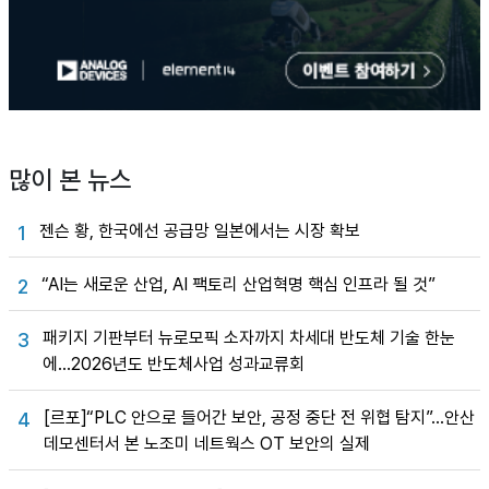
많이 본 뉴스
젠슨 황, 한국에선 공급망 일본에서는 시장 확보
1
“AI는 새로운 산업, AI 팩토리 산업혁명 핵심 인프라 될 것”
2
패키지 기판부터 뉴로모픽 소자까지 차세대 반도체 기술 한눈
3
에…2026년도 반도체사업 성과교류회
[르포]“PLC 안으로 들어간 보안, 공정 중단 전 위협 탐지”…안산
4
데모센터서 본 노조미 네트웍스 OT 보안의 실제