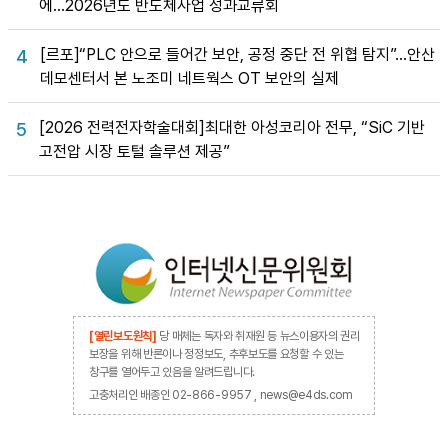
에…2026년도 반도체사업 성과교류회
[르포]“PLC 안으로 들어간 보안, 공정 중단 전 위협 탐지”…안산
4
데모센터서 본 노조미 네트웍스 OT 보안의 실제
[2026 전력전자학술대회]최대한 아성코리아 전무, “SiC 기반
5
고전압 시장 토털 솔루션 제공”
[열린보도원칙]
당 매체는 독자와 취재원 등 뉴스이용자의 권리
보장을 위해 반론이나 정정보도, 추후보도를 요청할 수 있는
창구를 열어두고 있음을 알려드립니다.
고충처리인 배종인 02-866-9957 , news@e4ds.com