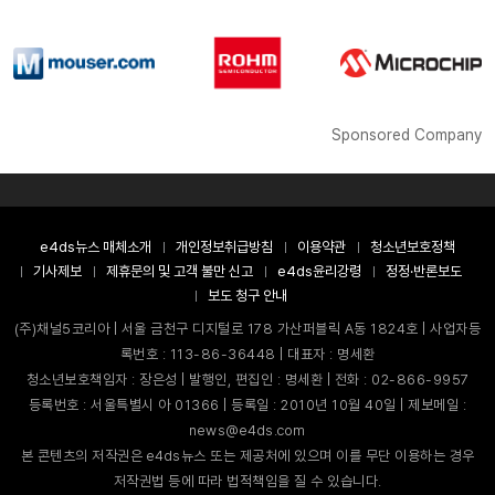
Sponsored Company
e4ds뉴스 매체소개
개인정보취급방침
이용약관
청소년보호정책
기사제보
제휴문의 및 고객 불만 신고
e4ds윤리강령
정정·반론보도
보도 청구 안내
(주)채널5코리아 | 서울 금천구 디지털로 178 가산퍼블릭 A동 1824호 | 사업자등
록번호 : 113-86-36448 | 대표자 : 명세환
청소년보호책임자 : 장은성 | 발행인, 편집인 : 명세환 | 전화 : 02-866-9957
등록번호 : 서울특별시 아 01366 | 등록일 : 2010년 10월 40일 | 제보메일 :
news@e4ds.com
본 콘텐츠의 저작권은 e4ds뉴스 또는 제공처에 있으며 이를 무단 이용하는 경우
저작권법 등에 따라 법적책임을 질 수 있습니다.