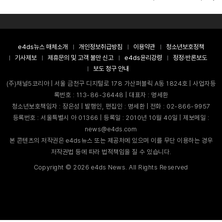
e4ds뉴스 매체소개
개인정보취급방침
이용약관
청소년보호정책
기사제보
제휴문의 및 고객 불만 신고
e4ds윤리강령
정정·반론보도
보도 청구 안내
(주)채널5코리아 | 서울 금천구 디지털로 178 가산퍼블릭 A동 1824호 | 사업자등
록번호 : 113-86-36448 | 대표자 : 명세환
청소년보호책임자 : 장은성 | 발행인, 편집인 : 명세환 | 전화 : 02-866-9957
등록번호 : 서울특별시 아 01366 | 등록일 : 2010년 10월 40일 | 제보메일 :
news@e4ds.com
본 콘텐츠의 저작권은 e4ds뉴스 또는 제공처에 있으며 이를 무단 이용하는 경우
저작권법 등에 따라 법적책임을 질 수 있습니다.
Copyright ©
2026
e4ds News. All Rights Reserved