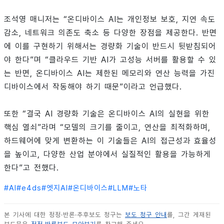
조석영 매니저는 “온디바이스 AI는 개인정보 보호, 지연 속도
감소, 네트워크 의존도 축소 등 다양한 장점을 제공한다. 반면
에 이를 구현하기 위해서는 경량화 기술이 반드시 뒷받침되어
야 한다”며 “클라우드 기반 AI가 고성능 서버를 활용할 수 있
는 반면, 온디바이스 AI는 제한된 메모리와 연산 능력을 가진
디바이스에서 작동해야 하기 때문”이라고 언급했다.
또한 “결국 AI 경량화 기술은 온디바이스 AI의 실현을 위한
핵심 열쇠”라며 “모델의 크기를 줄이고, 연산을 최적화하며,
하드웨어에 맞게 변환하는 이 기술들은 AI의 접근성과 효율성
을 높이고, 다양한 산업 분야에서 실질적인 활용을 가능하게
한다”고 전했다.
#
AI
#
e4ds
#
엣지AI
#
온디바이스
#
LLM
#
노타
본 기사에 대한 정정·반론·추후보도 청구는
보도 청구 안내
를, 그간 게재된