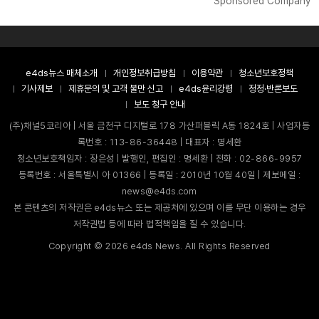
Sponsored Company
e4ds뉴스 매체소개
개인정보취급방침
이용약관
청소년보호정책
기사제보
제휴문의 및 고객 불만 신고
e4ds윤리강령
정정·반론보도
보도 청구 안내
(주)채널5코리아 | 서울 금천구 디지털로 178 가산퍼블릭 A동 1824호 | 사업자등
록번호 : 113-86-36448 | 대표자 : 명세환
청소년보호책임자 : 장은성 | 발행인, 편집인 : 명세환 | 전화 : 02-866-9957
등록번호 : 서울특별시 아 01366 | 등록일 : 2010년 10월 40일 | 제보메일 :
news@e4ds.com
본 콘텐츠의 저작권은 e4ds뉴스 또는 제공처에 있으며 이를 무단 이용하는 경우
저작권법 등에 따라 법적책임을 질 수 있습니다.
Copyright ©
2026
e4ds News. All Rights Reserved