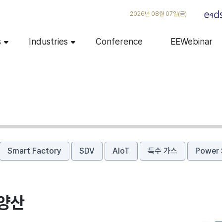
2026년 08월 07일(금)
s
Industries
Conference
EEWebinar
Smart Factory
SDV
AIoT
특수 가스
Power 
 양산