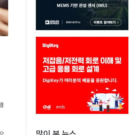
템
많이 본 뉴스
상으