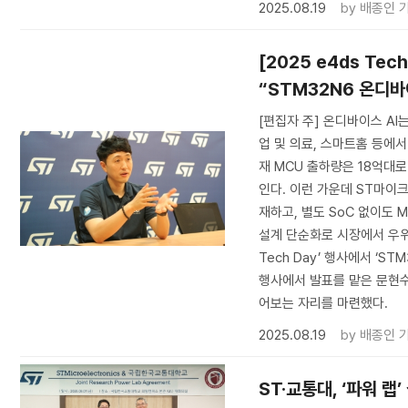
2025.08.19
by
배종인 
[2025 e4ds T
“STM32N6 온디바이
[편집자 주] 온디바이스 AI
업 및 의료, 스마트홈 등에서
재 MCU 출하량은 18억대
인다. 이런 가운데 ST마이크로
재하고, 별도 SoC 없이도 
설계 단순화로 시장에서 우위를
Tech Day’ 행사에서 ‘S
행사에서 발표를 맡은 문현수 S
어보는 자리를 마련했다.
2025.08.19
by
배종인 
ST·교통대, ‘파워 