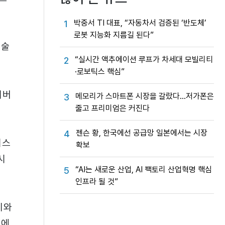
박중서 TI 대표, “자동차서 검증된 ‘반도체’
1
로봇 지능화 지름길 된다”
기술
“실시간 액추에이션 루프가 차세대 모빌리티
2
·로보틱스 핵심”
커버
메모리가 스마트폰 시장을 갈랐다…저가폰은
3
줄고 프리미엄은 커진다
젠슨 황, 한국에선 공급망 일본에서는 시장
4
시스
확보
시
“AI는 새로운 산업, AI 팩토리 산업혁명 핵심
5
인프라 될 것”
비와
요에