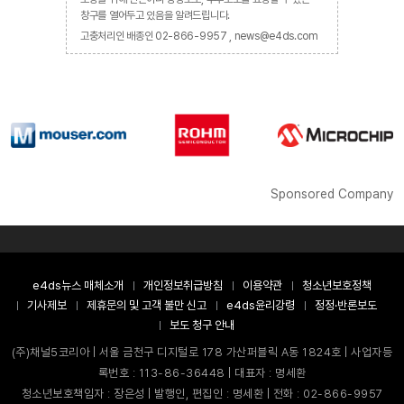
창구를 열어두고 있음을 알려드립니다.
고충처리인 배종인 02-866-9957 , news@e4ds.com
Sponsored Company
e4ds뉴스 매체소개
개인정보취급방침
이용약관
청소년보호정책
기사제보
제휴문의 및 고객 불만 신고
e4ds윤리강령
정정·반론보도
보도 청구 안내
(주)채널5코리아 | 서울 금천구 디지털로 178 가산퍼블릭 A동 1824호 | 사업자등
록번호 : 113-86-36448 | 대표자 : 명세환
청소년보호책임자 : 장은성 | 발행인, 편집인 : 명세환 | 전화 : 02-866-9957