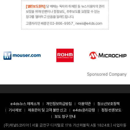
[열린보도원칙]
당 매체는 독자와 취재원 등 뉴스이용자의 권리
보장을 위해 반론이나 정정보도, 추후보도를 요청할 수 있는
창구를 열어두고 있음을 알려드립니다.
고충처리인 배종인 02-866-9957 , news@e4ds.com
Sponsored Company
e4ds뉴스 매체소개
개인정보취급방침
이용약관
청소년보호정책
기사제보
제휴문의 및 고객 불만 신고
e4ds윤리강령
정정·반론보도
보도 청구 안내
(주)채널5코리아 | 서울 금천구 디지털로 178 가산퍼블릭 A동 1824호 | 사업자등