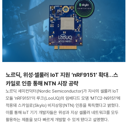
노르딕, 위성·셀룰러 IoT 지원 ‘nRF9151’ 확대…스
카일로 인증 통해 NTN 시장 공략
노르딕 세미컨덕터(Nordic Semiconductor)가 자사의 셀룰러 IoT
모듈 ‘nRF9151’이 루크(LooUQ)의 임베디드 모뎀 ‘MTC2-N9151’에
적용돼 스카일로(Skylo) 비지상망(NTN) 인증을 획득했다고 밝혔다.
이를 통해 IoT 기기 개발자들은 위성과 지상 셀룰러 네트워크를 모두
활용하는 제품을 보다 빠르게 개발할 수 있게 됐다고 설명했다.