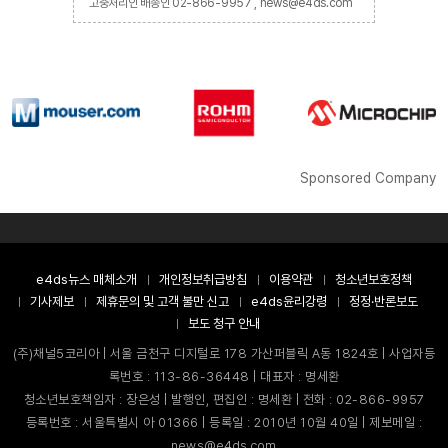
고충처리인 배종인 02-866-9957 , news@e4ds.com
Sponsored Company
e4ds뉴스 매체소개
개인정보취급방침
이용약관
청소년보호정책
기사제보
제휴문의 및 고객 불만 신고
e4ds윤리강령
정정·반론보도
보도 청구 안내
(주)채널5코리아 | 서울 금천구 디지털로 178 가산퍼블릭 A동 1824호 | 사업자등
록번호 : 113-86-36448 | 대표자 : 명세환
청소년보호책임자 : 장은성 | 발행인, 편집인 : 명세환 | 전화 : 02-866-9957
등록번호 : 서울특별시 아 01366 | 등록일 : 2010년 10월 40일 | 제보메일 :
news@e4ds.com