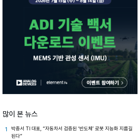
많이 본 뉴스
박중서 TI 대표, “자동차서 검증된 ‘반도체’ 로봇 지능화 지름길
1
된다”