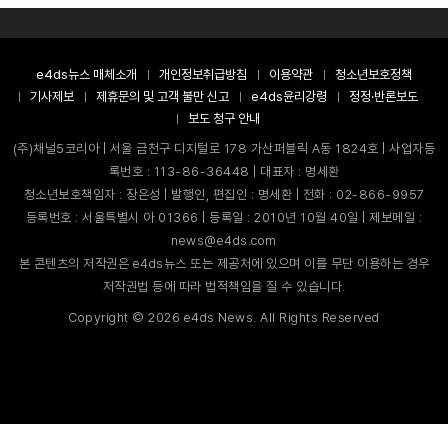
e4ds뉴스 매체소개
개인정보취급방침
이용약관
청소년보호정책
기사제보
제휴문의 및 고객 불만 신고
e4ds윤리강령
정정·반론보도
보도 청구 안내
(주)채널5코리아 | 서울 금천구 디지털로 178 가산퍼블릭 A동 1824호 | 사업자등
록번호 : 113-86-36448 | 대표자 : 명세환
청소년보호책임자 : 장은성 | 발행인, 편집인 : 명세환 | 전화 : 02-866-9957
등록번호 : 서울특별시 아 01366 | 등록일 : 2010년 10월 40일 | 제보메일 :
news@e4ds.com
본 콘텐츠의 저작권은 e4ds뉴스 또는 제공처에 있으며 이를 무단 이용하는 경우
저작권법 등에 따라 법적책임을 질 수 있습니다.
Copyright ©
2026
e4ds News. All Rights Reserved