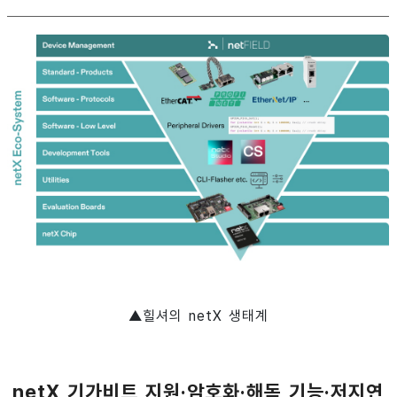
▲힐셔의 netX 생태계
netX 기가비트 지원·암호화·해독 기능·저지연