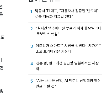
션
박중서 TI 대표, “자동차서 검증된 ‘반도체’
1
용
로봇 지능화 지름길 된다”
“실시간 액추에이션 루프가 차세대 모빌리티
2
·로보틱스 핵심”
에도
메모리가 스마트폰 시장을 갈랐다…저가폰은
3
줄고 프리미엄은 커진다
니
젠슨 황, 한국에선 공급망 일본에서는 시장
4
했
확보
“AI는 새로운 산업, AI 팩토리 산업혁명 핵심
5
인프라 될 것”
 및