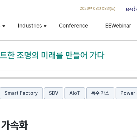
2026년 08월 08일(토)
s
Industries
Conference
EEWebinar
Smart Factory
SDV
AIoT
특수 가스
Power 
신 가속화