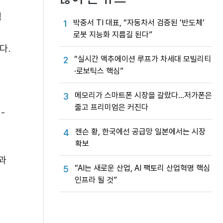
램
박중서 TI 대표, “자동차서 검증된 ‘반도체’
1
로봇 지능화 지름길 된다”
다.
“실시간 액추에이션 루프가 차세대 모빌리티
2
·로보틱스 핵심”
메모리가 스마트폰 시장을 갈랐다…저가폰은
3
줄고 프리미엄은 커진다
-
젠슨 황, 한국에선 공급망 일본에서는 시장
4
확보
과
“AI는 새로운 산업, AI 팩토리 산업혁명 핵심
5
인프라 될 것”