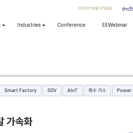
2026년 08월 07일(금)
s
Industries
Conference
EEWebinar
Smart Factory
SDV
AIoT
특수 가스
Power 
개발 가속화