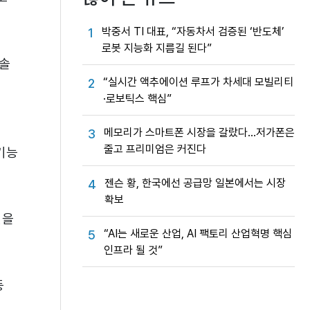
박중서 TI 대표, “자동차서 검증된 ‘반도체’
1
로봇 지능화 지름길 된다”
 솔
“실시간 액추에이션 루프가 차세대 모빌리티
2
·로보틱스 핵심”
메모리가 스마트폰 시장을 갈랐다…저가폰은
3
줄고 프리미엄은 커진다
 기능
젠슨 황, 한국에선 공급망 일본에서는 시장
4
확보
결을
“AI는 새로운 산업, AI 팩토리 산업혁명 핵심
5
인프라 될 것”
등