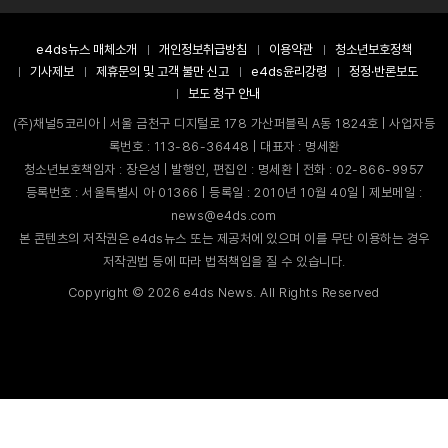
e4ds뉴스 매체소개
개인정보취급방침
이용약관
청소년보호정책
기사제보
제휴문의 및 고객 불만 신고
e4ds윤리강령
정정·반론보도
보도 청구 안내
(주)채널5코리아 | 서울 금천구 디지털로 178 가산퍼블릭 A동 1824호 | 사업자등
록번호 : 113-86-36448 | 대표자 : 명세환
청소년보호책임자 : 장은성 | 발행인, 편집인 : 명세환 | 전화 : 02-866-9957
등록번호 : 서울특별시 아 01366 | 등록일 : 2010년 10월 40일 | 제보메일 :
news@e4ds.com
본 콘텐츠의 저작권은 e4ds뉴스 또는 제공처에 있으며 이를 무단 이용하는 경우
저작권법 등에 따라 법적책임을 질 수 있습니다.
Copyright ©
2026
e4ds News. All Rights Reserved