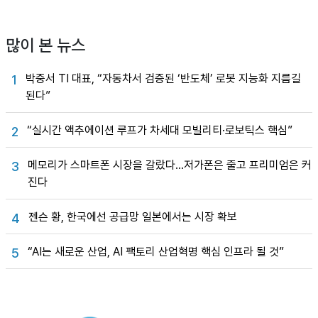
많이 본 뉴스
박중서 TI 대표, “자동차서 검증된 ‘반도체’ 로봇 지능화 지름길
1
된다”
“실시간 액추에이션 루프가 차세대 모빌리티·로보틱스 핵심”
2
메모리가 스마트폰 시장을 갈랐다…저가폰은 줄고 프리미엄은 커
3
진다
젠슨 황, 한국에선 공급망 일본에서는 시장 확보
4
“AI는 새로운 산업, AI 팩토리 산업혁명 핵심 인프라 될 것”
5