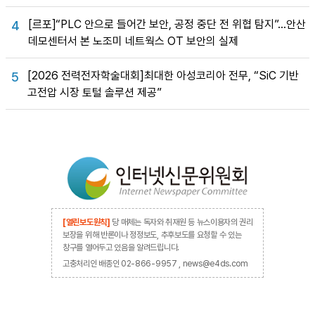
[르포]“PLC 안으로 들어간 보안, 공정 중단 전 위협 탐지”…안산
4
데모센터서 본 노조미 네트웍스 OT 보안의 실제
[2026 전력전자학술대회]최대한 아성코리아 전무, “SiC 기반
5
고전압 시장 토털 솔루션 제공”
[열린보도원칙]
당 매체는 독자와 취재원 등 뉴스이용자의 권리
보장을 위해 반론이나 정정보도, 추후보도를 요청할 수 있는
창구를 열어두고 있음을 알려드립니다.
고충처리인 배종인 02-866-9957 , news@e4ds.com