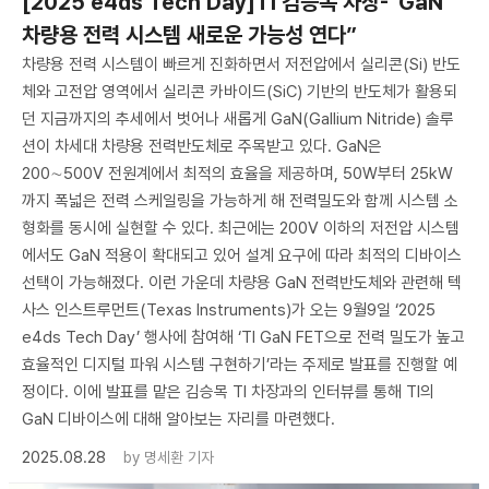
[2025 e4ds Tech Day]TI 김승목 차장-“GaN
차량용 전력 시스템 새로운 가능성 연다”
차량용 전력 시스템이 빠르게 진화하면서 저전압에서 실리콘(Si) 반도
체와 고전압 영역에서 실리콘 카바이드(SiC) 기반의 반도체가 활용되
던 지금까지의 추세에서 벗어나 새롭게 GaN(Gallium Nitride) 솔루
션이 차세대 차량용 전력반도체로 주목받고 있다. GaN은
200∼500V 전원계에서 최적의 효율을 제공하며, 50W부터 25kW
까지 폭넓은 전력 스케일링을 가능하게 해 전력밀도와 함께 시스템 소
형화를 동시에 실현할 수 있다. 최근에는 200V 이하의 저전압 시스템
에서도 GaN 적용이 확대되고 있어 설계 요구에 따라 최적의 디바이스
선택이 가능해졌다. 이런 가운데 차량용 GaN 전력반도체와 관련해 텍
사스 인스트루먼트(Texas Instruments)가 오는 9월9일 ‘2025
e4ds Tech Day’ 행사에 참여해 ‘TI GaN FET으로 전력 밀도가 높고
효율적인 디지털 파워 시스템 구현하기’라는 주제로 발표를 진행할 예
정이다. 이에 발표를 맡은 김승목 TI 차장과의 인터뷰를 통해 TI의
GaN 디바이스에 대해 알아보는 자리를 마련했다.
2025.08.28
by
명세환 기자