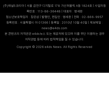
(주)채널5코리아 | 서울 금천구 디지털로 178 가산퍼블릭 A동 1824호 | 사업자등
록번호 : 113-86-36448 | 대표자 : 명세환
청소년보호책임자 : 장은성 | 발행인, 편집인 : 명세환 | 전화 : 02-866-9957
등록번호 : 서울특별시 아 01366 | 등록일 : 2010년 10월 40일 | 제보메일 :
news@e4ds.com
본 콘텐츠의 저작권은 e4ds뉴스 또는 제공처에 있으며 이를 무단 이용하는 경우
저작권법 등에 따라 법적책임을 질 수 있습니다.
Copyright ©
2026
e4ds News. All Rights Reserved