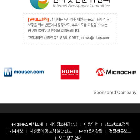
[열린보도원칙]
당 매체는 독자와 취재원 등 뉴스이용자의 권리
보장을 위해 반론이나 정정보도, 추후보도를 요청할 수 있는
창구를 열어두고 있음을 알려드립니다.
고충처리인 배종인 02-866-9957 , news@e4ds.com
Sponsored Company
e4ds뉴스 매체소개
개인정보취급방침
이용약관
청소년보호정책
기사제보
제휴문의 및 고객 불만 신고
e4ds윤리강령
정정·반론보도
보도 청구 안내