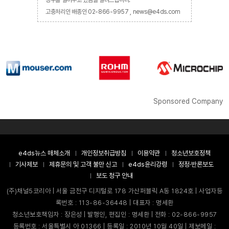
창구를 열어두고 있음을 알려드립니다.
고충처리인 배종인 02-866-9957 , news@e4ds.com
Sponsored Company
e4ds뉴스 매체소개
개인정보취급방침
이용약관
청소년보호정책
기사제보
제휴문의 및 고객 불만 신고
e4ds윤리강령
정정·반론보도
보도 청구 안내
(주)채널5코리아 | 서울 금천구 디지털로 178 가산퍼블릭 A동 1824호 | 사업자등
록번호 : 113-86-36448 | 대표자 : 명세환
청소년보호책임자 : 장은성 | 발행인, 편집인 : 명세환 | 전화 : 02-866-9957
등록번호 : 서울특별시 아 01366 | 등록일 : 2010년 10월 40일 | 제보메일 :