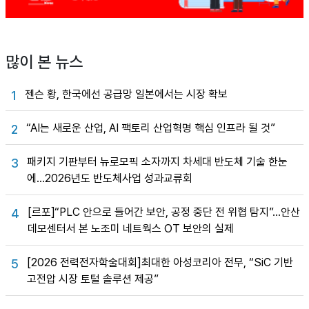
많이 본 뉴스
젠슨 황, 한국에선 공급망 일본에서는 시장 확보
1
“AI는 새로운 산업, AI 팩토리 산업혁명 핵심 인프라 될 것”
2
패키지 기판부터 뉴로모픽 소자까지 차세대 반도체 기술 한눈
3
에…2026년도 반도체사업 성과교류회
[르포]“PLC 안으로 들어간 보안, 공정 중단 전 위협 탐지”…안산
4
데모센터서 본 노조미 네트웍스 OT 보안의 실제
[2026 전력전자학술대회]최대한 아성코리아 전무, “SiC 기반
5
고전압 시장 토털 솔루션 제공”