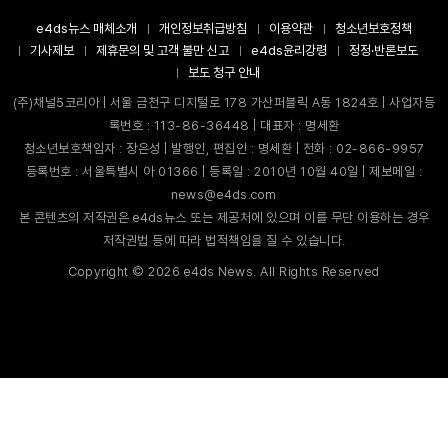
e4ds뉴스 매체소개
개인정보취급방침
이용약관
청소년보호정책
기사제보
제휴문의 및 고객 불만 신고
e4ds윤리강령
정정·반론보도
보도 청구 안내
(주)채널5코리아 | 서울 금천구 디지털로 178 가산퍼블릭 A동 1824호 | 사업자등
록번호 : 113-86-36448 | 대표자 : 명세환
청소년보호책임자 : 장은성 | 발행인, 편집인 : 명세환 | 전화 : 02-866-9957
등록번호 : 서울특별시 아 01366 | 등록일 : 2010년 10월 40일 | 제보메일 :
news@e4ds.com
본 콘텐츠의 저작권은 e4ds뉴스 또는 제공처에 있으며 이를 무단 이용하는 경우
저작권법 등에 따라 법적책임을 질 수 있습니다.
Copyright ©
2026
e4ds News. All Rights Reserved