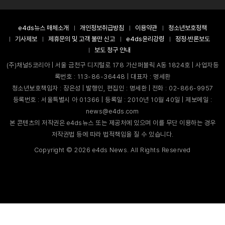
e4ds뉴스 매체소개
개인정보취급방침
이용약관
청소년보호정책
기사제보
제휴문의 및 고객 불만 신고
e4ds윤리강령
정정·반론보도
보도 청구 안내
(주)채널5코리아 | 서울 금천구 디지털로 178 가산퍼블릭 A동 1824호 | 사업자등
록번호 : 113-86-36448 | 대표자 : 명세환
청소년보호책임자 : 장은성 | 발행인, 편집인 : 명세환 | 전화 : 02-866-9957
등록번호 : 서울특별시 아 01366 | 등록일 : 2010년 10월 40일 | 제보메일 :
news@e4ds.com
본 콘텐츠의 저작권은 e4ds뉴스 또는 제공처에 있으며 이를 무단 이용하는 경우
저작권법 등에 따라 법적책임을 질 수 있습니다.
Copyright ©
2026
e4ds News. All Rights Reserved