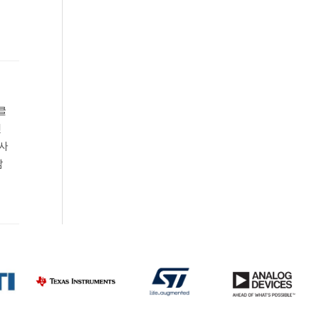
수
클
인
텍사
참