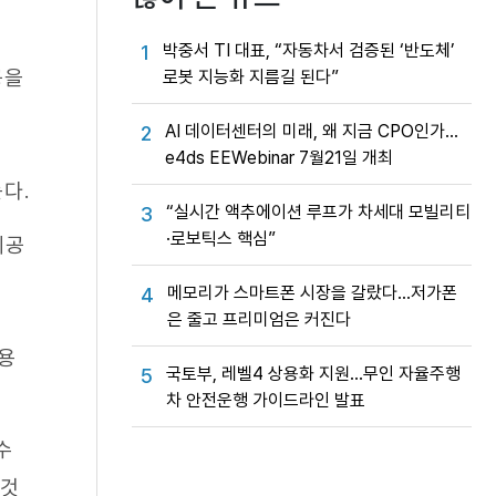
박중서 TI 대표, “자동차서 검증된 ‘반도체’
1
공을
로봇 지능화 지름길 된다”
AI 데이터센터의 미래, 왜 지금 CPO인가…
2
e4ds EEWebinar 7월21일 개최
다.
“실시간 액추에이션 루프가 차세대 모빌리티
3
·로보틱스 핵심”
제공
메모리가 스마트폰 시장을 갈랐다…저가폰
4
은 줄고 프리미엄은 커진다
활용
국토부, 레벨4 상용화 지원…무인 자율주행
5
차 안전운행 가이드라인 발표
수
 것