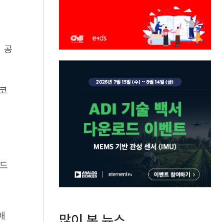
 공
 코
우드
애
많이 본 뉴스