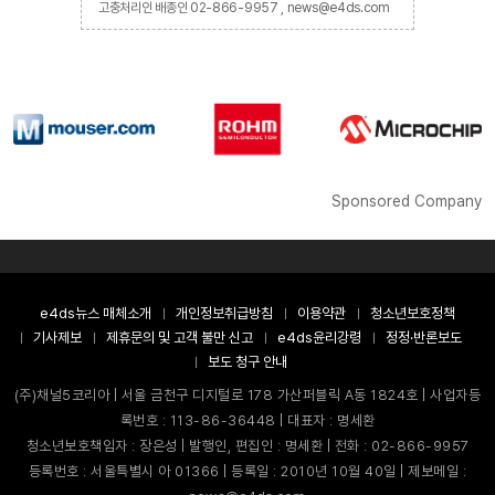
고충처리인 배종인 02-866-9957 , news@e4ds.com
Sponsored Company
e4ds뉴스 매체소개
개인정보취급방침
이용약관
청소년보호정책
기사제보
제휴문의 및 고객 불만 신고
e4ds윤리강령
정정·반론보도
보도 청구 안내
(주)채널5코리아 | 서울 금천구 디지털로 178 가산퍼블릭 A동 1824호 | 사업자등
록번호 : 113-86-36448 | 대표자 : 명세환
청소년보호책임자 : 장은성 | 발행인, 편집인 : 명세환 | 전화 : 02-866-9957
등록번호 : 서울특별시 아 01366 | 등록일 : 2010년 10월 40일 | 제보메일 :