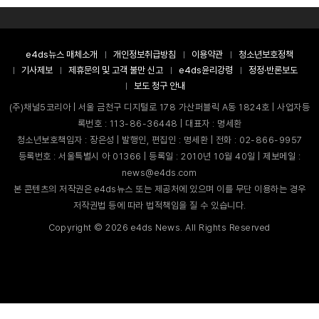
e4ds뉴스 매체소개
개인정보취급방침
이용약관
청소년보호정책
기사제보
제휴문의 및 고객 불만 신고
e4ds윤리강령
정정·반론보도
보도 청구 안내
(주)채널5코리아 | 서울 금천구 디지털로 178 가산퍼블릭 A동 1824호 | 사업자등
록번호 : 113-86-36448 | 대표자 : 명세환
청소년보호책임자 : 장은성 | 발행인, 편집인 : 명세환 | 전화 : 02-866-9957
등록번호 : 서울특별시 아 01366 | 등록일 : 2010년 10월 40일 | 제보메일 :
news@e4ds.com
본 콘텐츠의 저작권은 e4ds뉴스 또는 제공처에 있으며 이를 무단 이용하는 경우
저작권법 등에 따라 법적책임을 질 수 있습니다.
Copyright ©
2026
e4ds News. All Rights Reserved