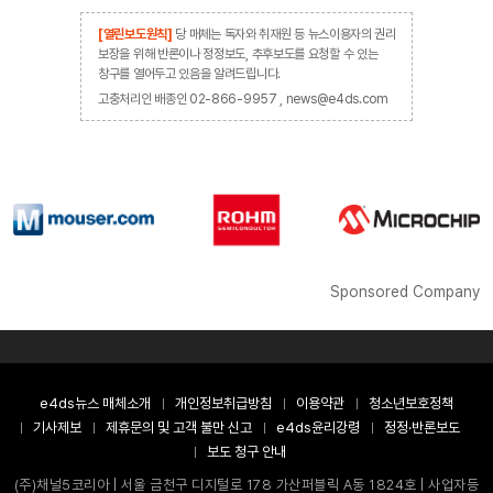
[열린보도원칙]
당 매체는 독자와 취재원 등 뉴스이용자의 권리
보장을 위해 반론이나 정정보도, 추후보도를 요청할 수 있는
창구를 열어두고 있음을 알려드립니다.
고충처리인 배종인 02-866-9957 , news@e4ds.com
Sponsored Company
e4ds뉴스 매체소개
개인정보취급방침
이용약관
청소년보호정책
기사제보
제휴문의 및 고객 불만 신고
e4ds윤리강령
정정·반론보도
보도 청구 안내
(주)채널5코리아 | 서울 금천구 디지털로 178 가산퍼블릭 A동 1824호 | 사업자등