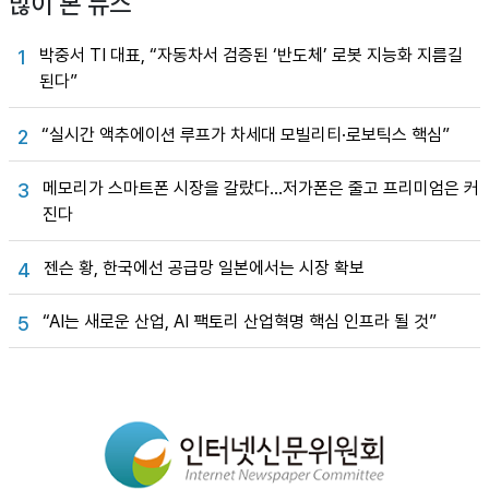
많이 본 뉴스
박중서 TI 대표, “자동차서 검증된 ‘반도체’ 로봇 지능화 지름길
1
된다”
“실시간 액추에이션 루프가 차세대 모빌리티·로보틱스 핵심”
2
메모리가 스마트폰 시장을 갈랐다…저가폰은 줄고 프리미엄은 커
3
진다
젠슨 황, 한국에선 공급망 일본에서는 시장 확보
4
“AI는 새로운 산업, AI 팩토리 산업혁명 핵심 인프라 될 것”
5