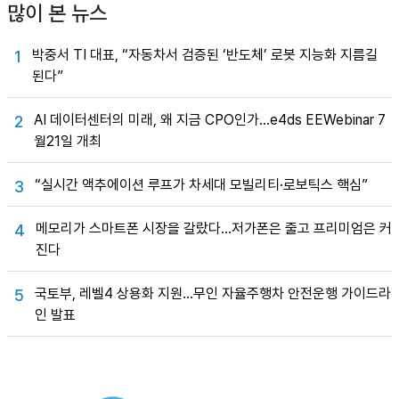
많이 본 뉴스
박중서 TI 대표, “자동차서 검증된 ‘반도체’ 로봇 지능화 지름길
1
된다”
AI 데이터센터의 미래, 왜 지금 CPO인가…e4ds EEWebinar 7
2
월21일 개최
“실시간 액추에이션 루프가 차세대 모빌리티·로보틱스 핵심”
3
메모리가 스마트폰 시장을 갈랐다…저가폰은 줄고 프리미엄은 커
4
진다
국토부, 레벨4 상용화 지원…무인 자율주행차 안전운행 가이드라
5
인 발표