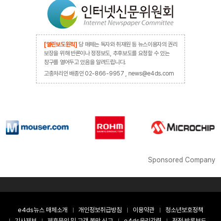
[열린보도원칙]
당 매체는 독자와 취재원 등 뉴스이용자의 권리
보장을 위해 반론이나 정정보도, 추후보도를 요청할 수 있는
창구를 열어두고 있음을 알려드립니다.
고충처리인 배종인 02-866-9957 , news@e4ds.com
Sponsored Company
e4ds뉴스 매체소개
개인정보취급방침
이용약관
청소년보호정책
기사제보
제휴문의 및 고객 불만 신고
e4ds윤리강령
정정·반론보도