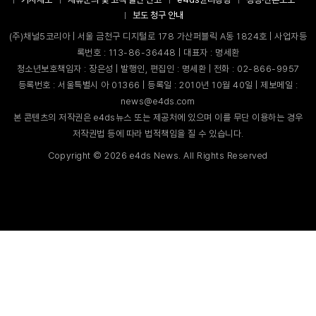
보도 청구 안내
(주)채널5코리아 | 서울 금천구 디지털로 178 가산퍼블릭 A동 1824호 | 사업자등
록번호 : 113-86-36448 | 대표자 : 명세환
청소년보호책임자 : 장은성 | 발행인, 편집인 : 명세환 | 전화 : 02-866-9957
등록번호 : 서울특별시 아 01366 | 등록일 : 2010년 10월 40일 | 제보메일 :
news@e4ds.com
본 콘텐츠의 저작권은 e4ds뉴스 또는 제공처에 있으며 이를 무단 이용하는 경우
저작권법 등에 따라 법적책임을 질 수 있습니다.
Copyright ©
2026
e4ds News. All Rights Reserved