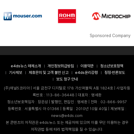
Sponsored Company
e4ds뉴스 매체소개
개인정보취급방침
이용약관
청소년보호정책
기사제보
제휴문의 및 고객 불만 신고
e4ds윤리강령
정정·반론보도
보도 청구 안내
(주)채널5코리아 | 서울 금천구 디지털로 178 가산퍼블릭 A동 1824호 | 사업자등
록번호 : 113-86-36448 | 대표자 : 명세환
청소년보호책임자 : 장은성 | 발행인, 편집인 : 명세환 | 전화 : 02-866-9957
등록번호 : 서울특별시 아 01366 | 등록일 : 2010년 10월 40일 | 제보메일 :
news@e4ds.com
본 콘텐츠의 저작권은 e4ds뉴스 또는 제공처에 있으며 이를 무단 이용하는 경우
저작권법 등에 따라 법적책임을 질 수 있습니다.