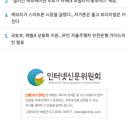
“실시간 액추에이션 루프가 차세대 모빌리티·로보틱스 핵심”
3
메모리가 스마트폰 시장을 갈랐다…저가폰은 줄고 프리미엄은 커
4
진다
국토부, 레벨4 상용화 지원…무인 자율주행차 안전운행 가이드라
5
인 발표
[열린보도원칙]
당 매체는 독자와 취재원 등 뉴스이용자의 권리
보장을 위해 반론이나 정정보도, 추후보도를 요청할 수 있는
창구를 열어두고 있음을 알려드립니다.
고충처리인 배종인 02-866-9957 , news@e4ds.com