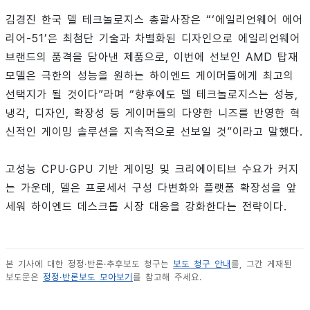
김경진 한국 델 테크놀로지스 총괄사장은 “‘에일리언웨어 에어
리어-51’은 최첨단 기술과 차별화된 디자인으로 에일리언웨어
브랜드의 품격을 담아낸 제품으로, 이번에 선보인 AMD 탑재
모델은 극한의 성능을 원하는 하이엔드 게이머들에게 최고의
선택지가 될 것이다”라며 “향후에도 델 테크놀로지스는 성능,
냉각, 디자인, 확장성 등 게이머들의 다양한 니즈를 반영한 혁
신적인 게이밍 솔루션을 지속적으로 선보일 것”이라고 말했다.
고성능 CPU·GPU 기반 게이밍 및 크리에이티브 수요가 커지
는 가운데, 델은 프로세서 구성 다변화와 플랫폼 확장성을 앞
세워 하이엔드 데스크톱 시장 대응을 강화한다는 전략이다.
본 기사에 대한 정정·반론·추후보도 청구는
보도 청구 안내
를, 그간 게재된
보도문은
정정·반론보도 모아보기
를 참고해 주세요.