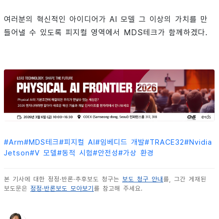
여러분의 혁신적인 아이디어가 AI 모델 그 이상의 가치를 만
들어낼 수 있도록 피지컬 영역에서 MDS테크가 함께하겠다.
#
Arm
#
MDS테크
#
피지컬 AI
#
임베디드 개발
#
TRACE32
#
Nvidia
Jetson
#
V 모델
#
동적 시험
#
안전성
#
가상 환경
본 기사에 대한 정정·반론·추후보도 청구는
보도 청구 안내
를, 그간 게재된
보도문은
정정·반론보도 모아보기
를 참고해 주세요.