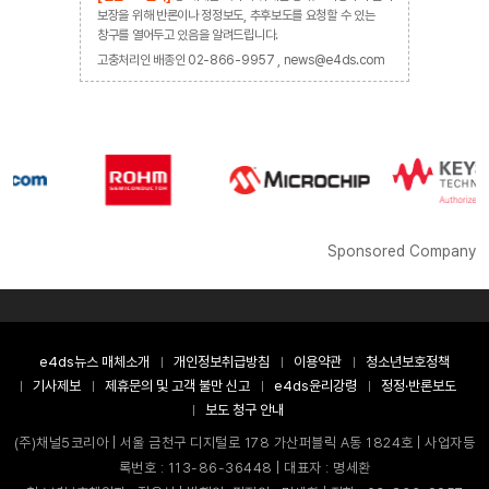
보장을 위해 반론이나 정정보도, 추후보도를 요청할 수 있는
창구를 열어두고 있음을 알려드립니다.
고충처리인 배종인 02-866-9957 , news@e4ds.com
Sponsored Company
e4ds뉴스 매체소개
개인정보취급방침
이용약관
청소년보호정책
기사제보
제휴문의 및 고객 불만 신고
e4ds윤리강령
정정·반론보도
보도 청구 안내
(주)채널5코리아 | 서울 금천구 디지털로 178 가산퍼블릭 A동 1824호 | 사업자등
록번호 : 113-86-36448 | 대표자 : 명세환