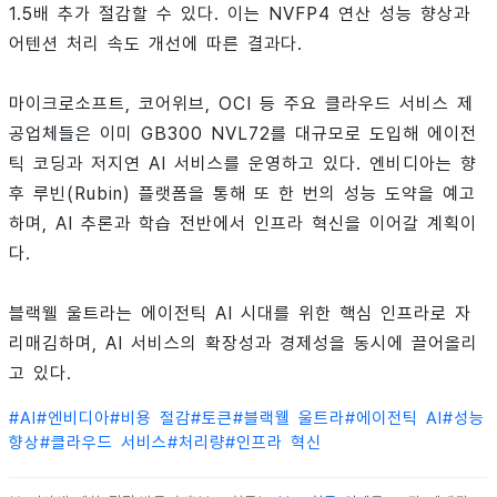
1.5배 추가 절감할 수 있다. 이는 NVFP4 연산 성능 향상과
어텐션 처리 속도 개선에 따른 결과다.
마이크로소프트, 코어위브, OCI 등 주요 클라우드 서비스 제
공업체들은 이미 GB300 NVL72를 대규모로 도입해 에이전
틱 코딩과 저지연 AI 서비스를 운영하고 있다. 엔비디아는 향
후 루빈(Rubin) 플랫폼을 통해 또 한 번의 성능 도약을 예고
하며, AI 추론과 학습 전반에서 인프라 혁신을 이어갈 계획이
다.
블랙웰 울트라는 에이전틱 AI 시대를 위한 핵심 인프라로 자
리매김하며, AI 서비스의 확장성과 경제성을 동시에 끌어올리
고 있다.
#
AI
#
엔비디아
#
비용 절감
#
토큰
#
블랙웰 울트라
#
에이전틱 AI
#
성능
향상
#
클라우드 서비스
#
처리량
#
인프라 혁신