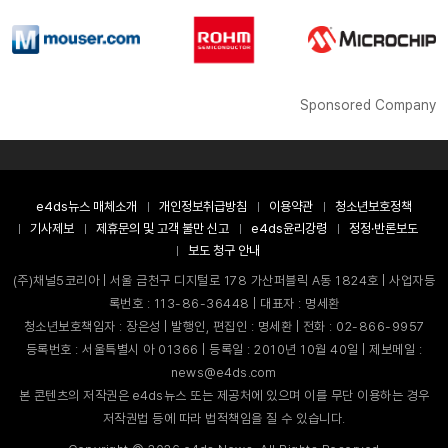
Sponsored Company
e4ds뉴스 매체소개
개인정보취급방침
이용약관
청소년보호정책
기사제보
제휴문의 및 고객 불만 신고
e4ds윤리강령
정정·반론보도
보도 청구 안내
(주)채널5코리아 | 서울 금천구 디지털로 178 가산퍼블릭 A동 1824호 | 사업자등
록번호 : 113-86-36448 | 대표자 : 명세환
청소년보호책임자 : 장은성 | 발행인, 편집인 : 명세환 | 전화 : 02-866-9957
등록번호 : 서울특별시 아 01366 | 등록일 : 2010년 10월 40일 | 제보메일 :
news@e4ds.com
본 콘텐츠의 저작권은 e4ds뉴스 또는 제공처에 있으며 이를 무단 이용하는 경우
저작권법 등에 따라 법적책임을 질 수 있습니다.