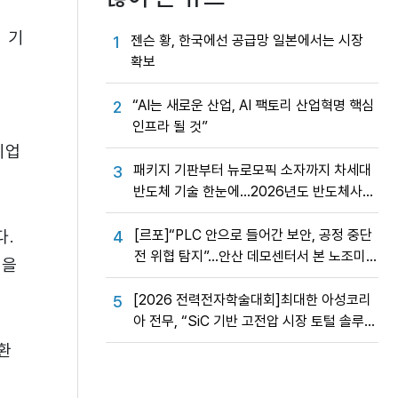
의
 기
젠슨 황, 한국에선 공급망 일본에서는 시장
1
확보
“AI는 새로운 산업, AI 팩토리 산업혁명 핵심
2
인프라 될 것”
기업
패키지 기판부터 뉴로모픽 소자까지 차세대
3
반도체 기술 한눈에…2026년도 반도체사업
성과교류회
다.
[르포]“PLC 안으로 들어간 보안, 공정 중단
4
전 위협 탐지”…안산 데모센터서 본 노조미
업을
네트웍스 OT 보안의 실제
[2026 전력전자학술대회]최대한 아성코리
5
아 전무, “SiC 기반 고전압 시장 토털 솔루션
제공”
환