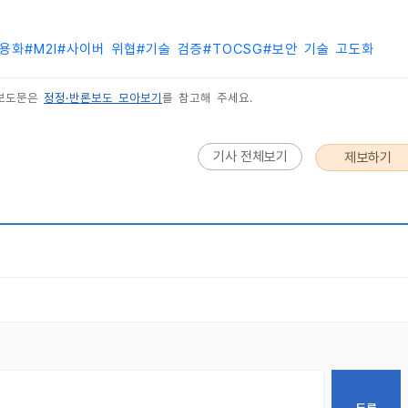
용화
#
M2I
#
사이버 위협
#
기술 검증
#
TOCSG
#
보안 기술 고도화
 보도문은
정정·반론보도 모아보기
를 참고해 주세요.
기사 전체보기
제보하기