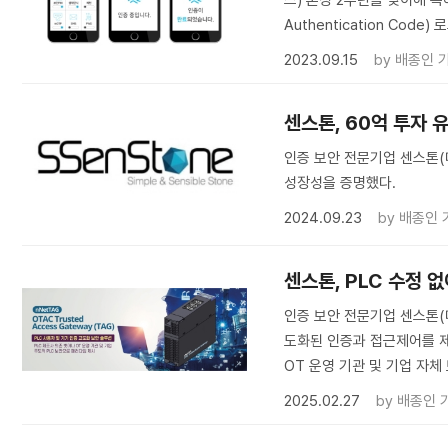
스) 론칭 2주년을 맞이해 특
Authentication Co
2023.09.15
by
배종인 
센스톤, 60억 투자 
인증 보안 전문기업 센스톤(
성장성을 증명했다.
2024.09.23
by
배종인 
센스톤, PLC 수정 
인증 보안 전문기업 센스톤(
도화된 인증과 접근제어를 제공하
OT 운영 기관 및 기업 자체
2025.02.27
by
배종인 