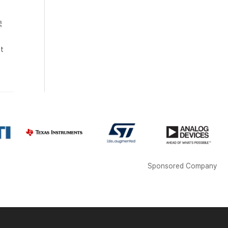
국
t
Sponsored Company